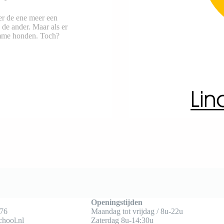
eer de ene meer een
de ander. Maar als er
omme honden. Toch?
Openingstijden
76
Maandag tot vrijdag / 8u-22u
hool.nl
Zaterdag 8u-14:30u