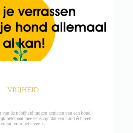
VRIJHEID
ren van de nabijheid mogen genieten van een hond
lijk helemaal mee eens zijn dat een hond écht een
vriend voor het leven is.