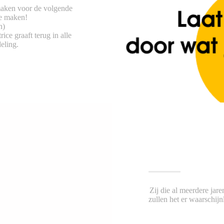
 maken voor de volgende
te maken!
n)
ice graaft terug in alle
eling.
Zij die al meerdere ja
zullen het er waarschijn