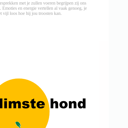
sprekken met je zullen voeren begrijpen zij ons
 Emoties en energie vertellen al vaak genoeg, je
 vijl loos hoe hij jou troosten kan.