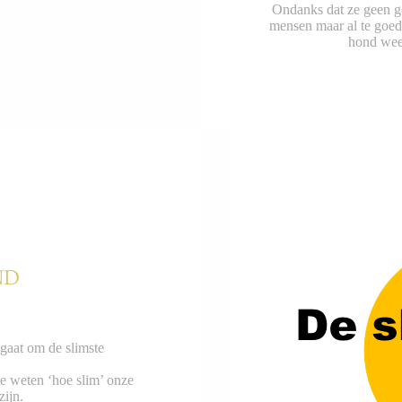
Ondanks dat ze geen ge
mensen maar al te goed.
hond weet
ND
t gaat om de slimste
e weten ‘hoe slim’ onze
zijn.