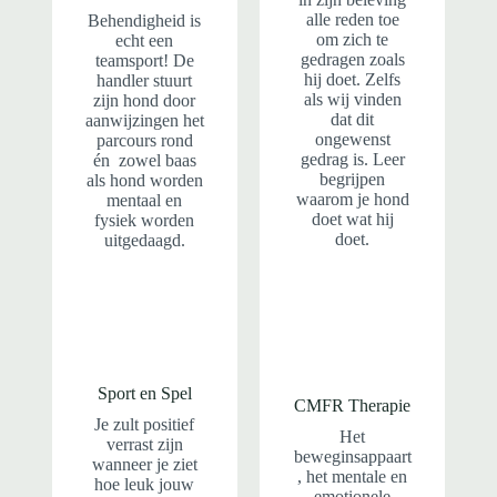
alle reden toe
Behendigheid is
om zich te
echt een
gedragen zoals
teamsport! De
hij doet. Zelfs
handler stuurt
als wij vinden
zijn hond door
dat dit
aanwijzingen het
ongewenst
parcours rond
gedrag is. Leer
én zowel baas
begrijpen
als hond worden
waarom je hond
mentaal en
doet wat hij
fysiek worden
doet.
uitgedaagd.
Sport en Spel
CMFR Therapie
Je zult positief
Het
verrast zijn
beweginsappaart
wanneer je ziet
, het mentale en
hoe leuk jouw
emotionele