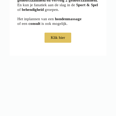
gehoorzaamheid én vervolg 2 gehoorzaamheid.
En kun je fanatiek aan de slag in de
Sport & Spel
of
behendigheid
groepen.
Het inplannen van een
hondenmassage
o
f
een
consult
is ook mogelijk.
Klik hier